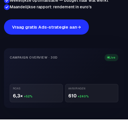
Wekelijkse optimalisatie — budget naar wat werkt
Maandelijkse rapport: rendement in euro's
Vraag gratis Ads-strategie aan
CAMPAIGN OVERVIEW · 30D
Live
ROAS
AANVRAGEN
6,3×
610
+52%
+240%