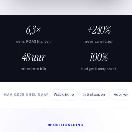
6,3×
+240%
gem. ROAS klanten
meer aanvragen
48 uur
100%
tot eerste klik
budgettransparant
Wat krijg je
In 5 stappen
Voor wie
NAVIGEER SNEL NAAR
POSITIONERING