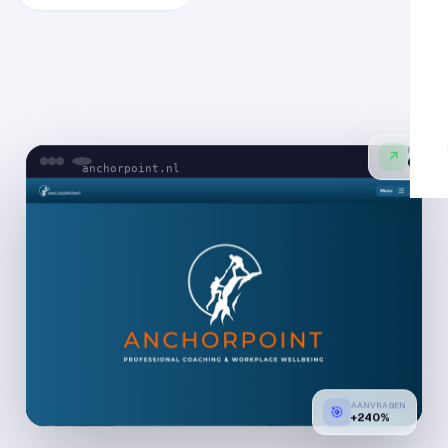
ROAS
↗
anchorpoint.nl
6.3×
AANVRAGEN
🎯
+240%