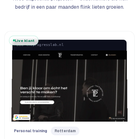
bedrijf in een paar maanden flink lieten groeien.
Live klant
theprogresslab.nl
Personal training
Rotterdam