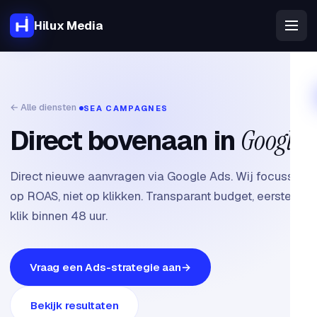
Hilux Media
← Alle diensten
SEA CAMPAGNES
Direct bovenaan in
Google
.
Direct nieuwe aanvragen via Google Ads. Wij focussen
op ROAS, niet op klikken. Transparant budget, eerste
klik binnen 48 uur.
Vraag een Ads-strategie aan
Bekijk resultaten