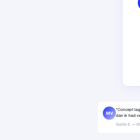
"Concept lag
MV
dan ik had v
Guido S. — G