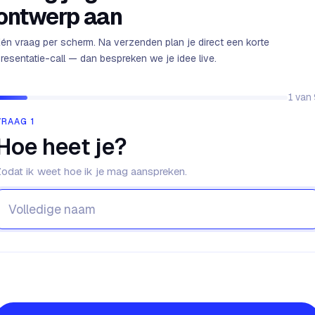
ontwerp aan
én vraag per scherm. Na verzenden plan je direct een korte
resentatie-call — dan bespreken we je idee live.
1
van
VRAAG 1
Hoe heet je?
odat ik weet hoe ik je mag aanspreken.