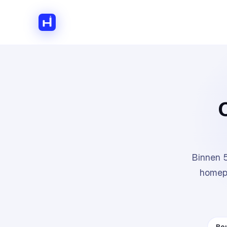
Hilux Media
Binnen 5
homepa