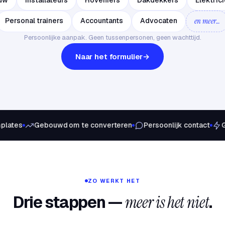
uw
Installateurs
Hoveniers
Dakdekkers
Elektric
Personal trainers
Accountants
Advocaten
en meer…
Persoonlijke aanpak. Geen tussenpersonen, geen wachttijd.
Naar het formulier
lates
Gebouwd om te converteren
Persoonlijk contact
Gr
ZO WERKT HET
Drie stappen —
meer is het niet
.