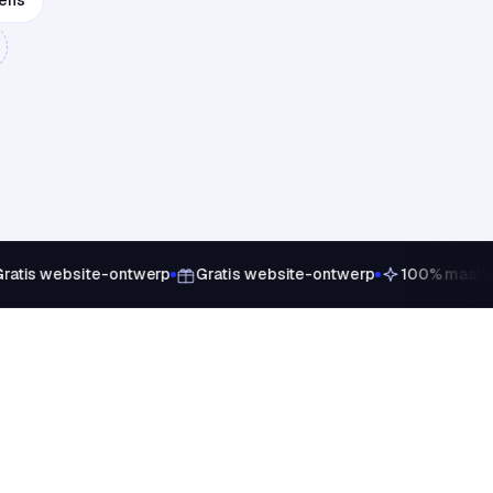
iens
atis website-ontwerp
Gratis website-ontwerp
100% maatwer