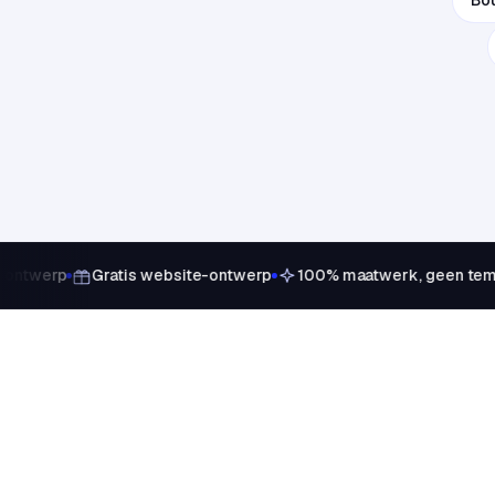
Bo
ontwerp
Gratis website-ontwerp
100% maatwerk, geen temp