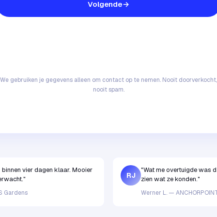
Volgende
We gebruiken je gegevens alleen om contact op te nemen. Nooit doorverkocht,
nooit spam.
 binnen vier dagen klaar. Mooier
"Wat me overtuigde was dat
RJ
erwacht."
zien wat ze konden."
S Gardens
Werner L. — ANCHORPOIN