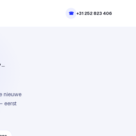
☎
+31 252 823 406
e-
je nieuwe
— eerst