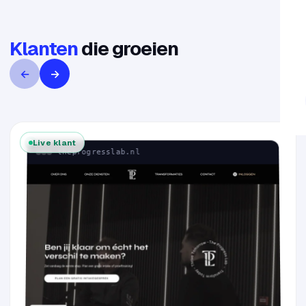
Klanten
die groeien
←
→
Live klant
theprogresslab.nl