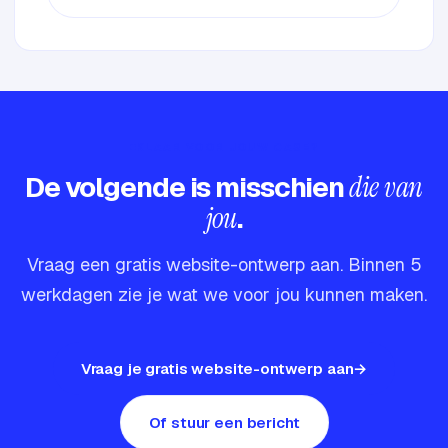
KLAAR VOOR JOUW CASE?
De volgende is misschien
die van
jou
.
Vraag een gratis website-ontwerp aan. Binnen 5
werkdagen zie je wat we voor jou kunnen maken.
Vraag je gratis website-ontwerp aan
Of stuur een bericht