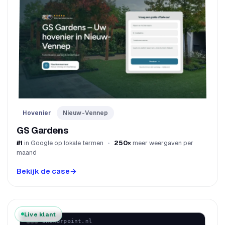
Hovenier
Nieuw-Vennep
GS Gardens
#1
in Google op lokale termen
250×
meer weergaven per
maand
Bekijk de case
→
Live klant
anchorpoint.nl