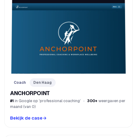
Coach
Den Haag
ANCHORPOINT
#1
in Google op 'professional coaching'
300+
weergaven per
maand (van 0)
Bekijk de case
→