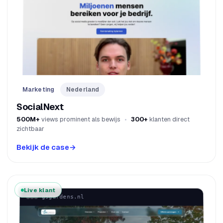
Marketing
Nederland
SocialNext
500M+
views prominent als bewijs
300+
klanten direct
zichtbaar
Bekijk de case
→
Live klant
gsgardens.nl