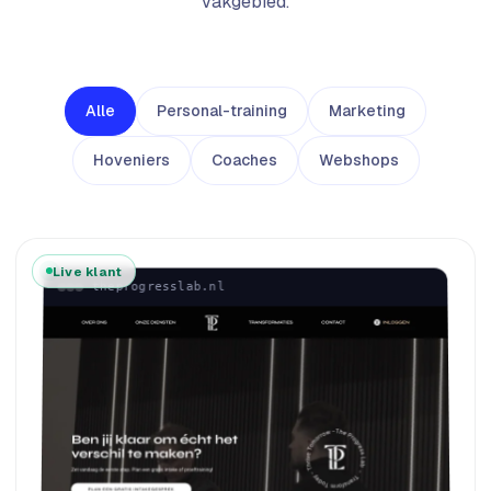
vakgebied.
Alle
Personal-training
Marketing
Hoveniers
Coaches
Webshops
Live klant
theprogresslab.nl